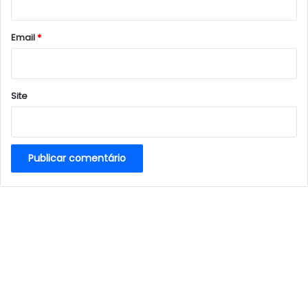
o
*
Email
*
Site