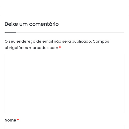
Deixe um comentário
O seu endereço de email não será publicado.
Campos
obrigatórios marcados com
*
C
o
m
e
n
t
á
r
Nome
*
i