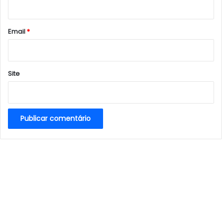
i
o
*
Email
*
Site