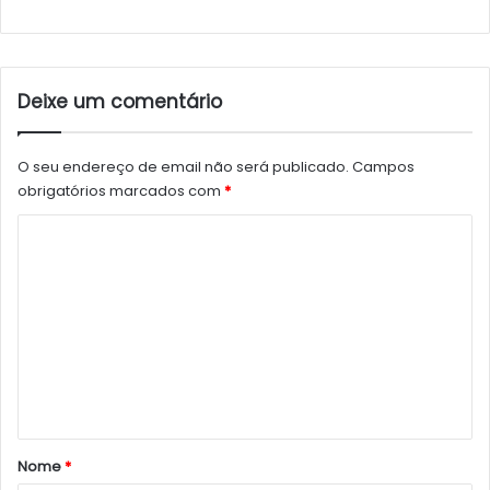
Deixe um comentário
O seu endereço de email não será publicado.
Campos
obrigatórios marcados com
*
C
o
m
e
n
t
á
r
Nome
*