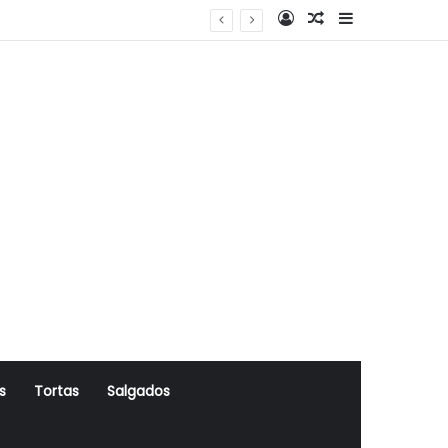
Log In
Artigo Aleatório
Sidebar
s
Tortas
Salgados