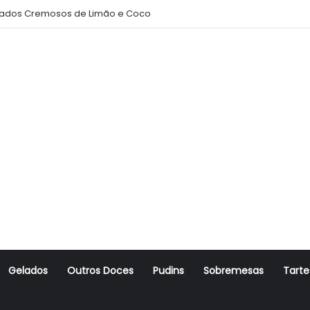
ados Cremosos de Limão e Coco
Gelados
Outros Doces
Pudins
Sobremesas
Tarte
r