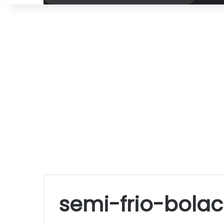
por
semi-frio-bola