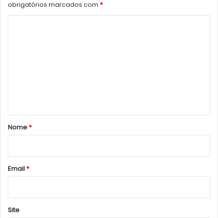
obrigatórios marcados com
*
C
o
m
e
n
t
á
r
Nome
*
i
o
*
Email
*
Site