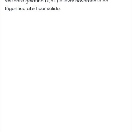
restante gelatina (0,5 L) e levar novamente ao
frigorífico até ficar sólido.