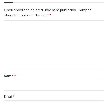
O seu endereço de email não será publicado.
Campos
obrigatórios marcados com
*
C
o
m
e
n
t
á
r
Nome
*
i
o
*
Email
*