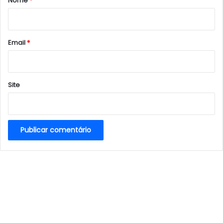
Nome
*
i
o
*
Email
*
Site