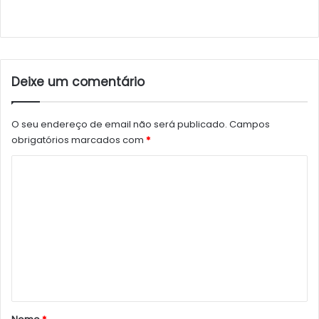
Deixe um comentário
O seu endereço de email não será publicado.
Campos
obrigatórios marcados com
*
C
o
m
e
n
t
á
r