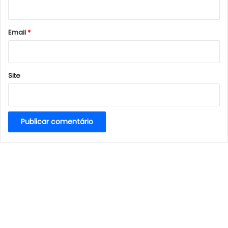
i
o
*
Email
*
Site