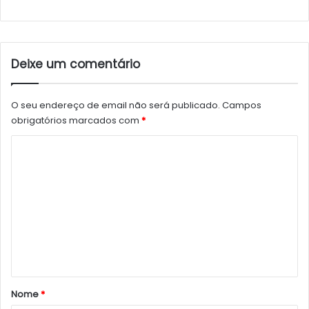
Deixe um comentário
O seu endereço de email não será publicado.
Campos
obrigatórios marcados com
*
C
o
m
e
n
t
á
r
Nome
*