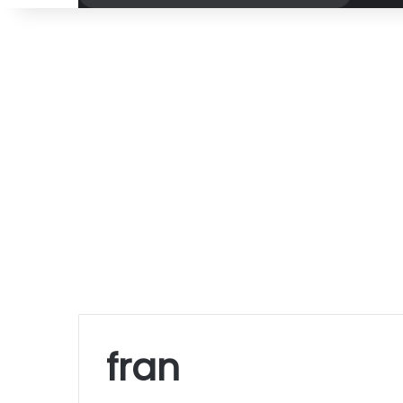
por
fran