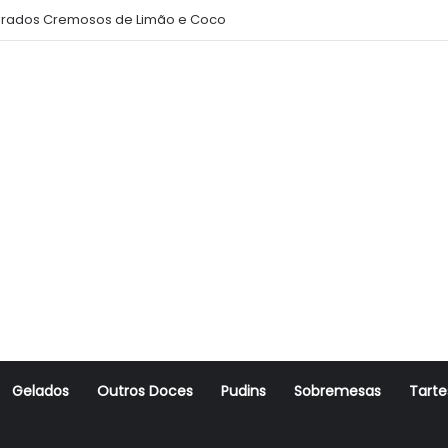
rados Cremosos de Limão e Coco
Gelados
Outros Doces
Pudins
Sobremesas
Tarte
r