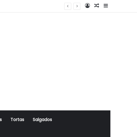
Log In
Artigo Aleatório
Sidebar
s
Tortas
Salgados