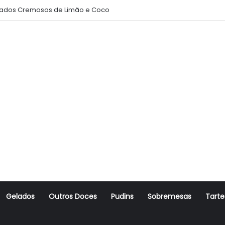
ados Cremosos de Limão e Coco
Gelados
Outros Doces
Pudins
Sobremesas
Tarte
r