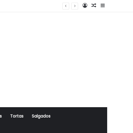
Log In
Artigo Aleatório
Sidebar
s
Tortas
Salgados