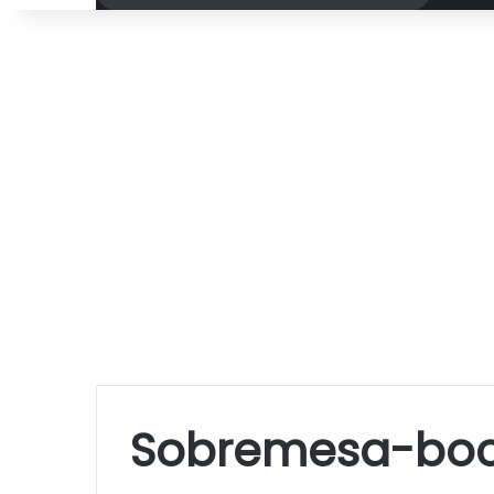
por
Sobremesa-bo