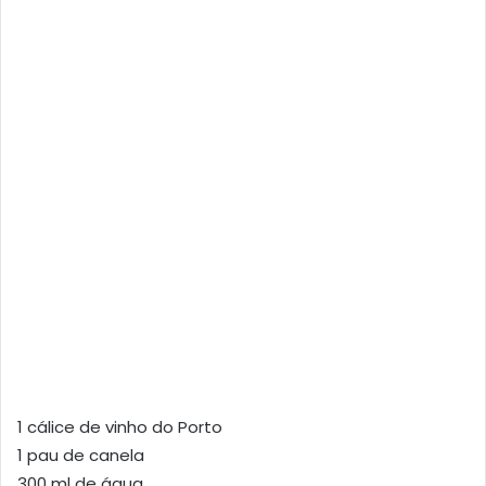
1 cálice de vinho do Porto
1 pau de canela
300 ml de água