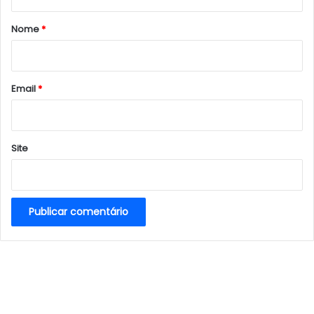
á
r
Nome
*
i
o
*
Email
*
Site