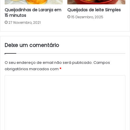
Queijadinhas de Laranja em
Queijadas de leite Simples
15 minutos
15 Dezembro, 2025
27 Novembro, 2021
Deixe um comentário
O seu endereço de email não será publicado.
Campos
obrigatórios marcados com
*
C
o
m
e
n
t