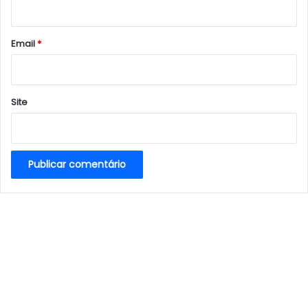
i
o
*
Email
*
Site