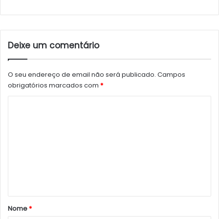
Deixe um comentário
O seu endereço de email não será publicado.
Campos
obrigatórios marcados com
*
C
o
m
e
n
t
á
r
Nome
*