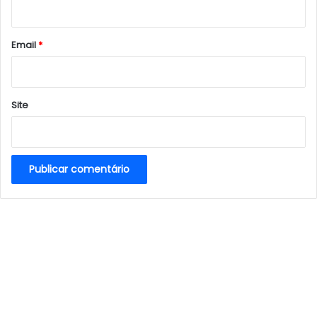
i
o
*
Email
*
Site