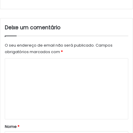
Deixe um comentário
O seu endereço de email não será publicado.
Campos
obrigatórios marcados com
*
C
o
m
e
n
t
á
r
Nome
*