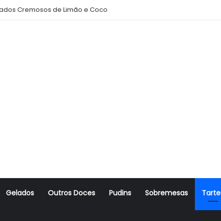
ados Cremosos de Limão e Coco
Gelados
Outros Doces
Pudins
Sobremesas
Tarte
r