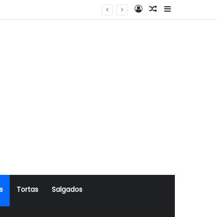
Log In
Artigo Aleatório
Sidebar
s
Tortas
Salgados