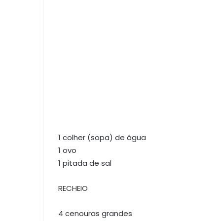
1 colher (sopa) de água
1 ovo
1 pitada de sal
RECHEIO
4 cenouras grandes