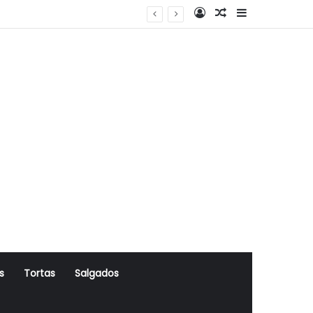
Log In
Artigo Aleatório
Sidebar
s
Tortas
Salgados