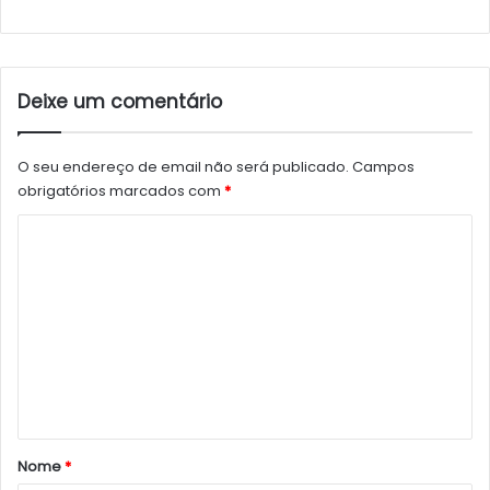
Deixe um comentário
O seu endereço de email não será publicado.
Campos
obrigatórios marcados com
*
C
o
m
e
n
t
á
r
Nome
*