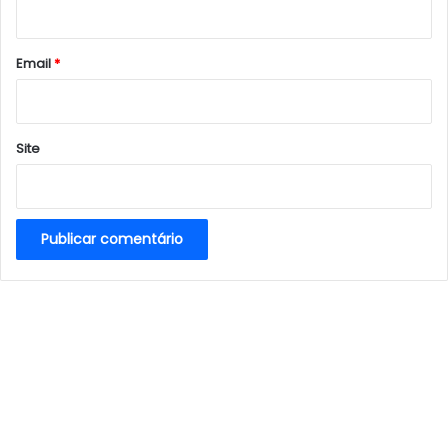
i
o
*
Email
*
Site