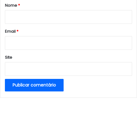
r
Nome
*
i
o
*
Email
*
Site