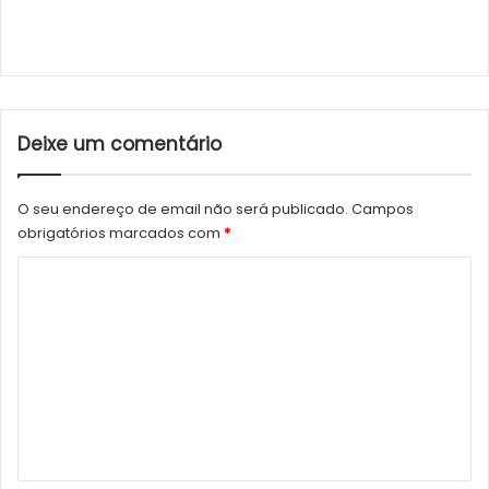
Deixe um comentário
O seu endereço de email não será publicado.
Campos
obrigatórios marcados com
*
C
o
m
e
n
t
á