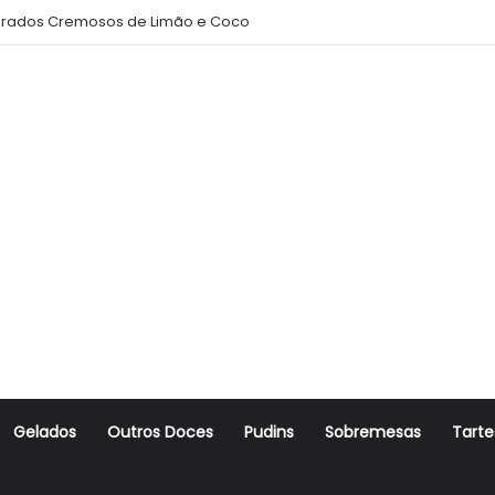
rados Cremosos de Limão e Coco
Gelados
Outros Doces
Pudins
Sobremesas
Tarte
r