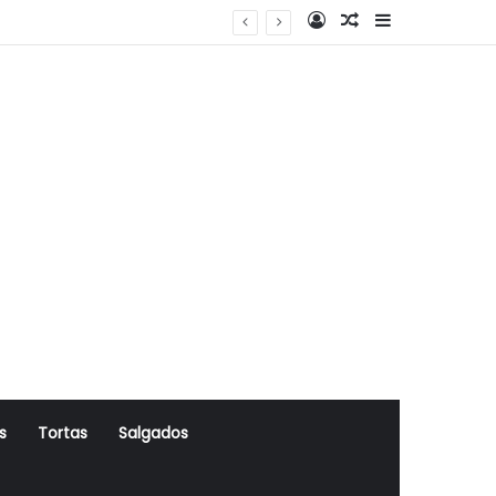
Log In
Artigo Aleatório
Sidebar
s
Tortas
Salgados