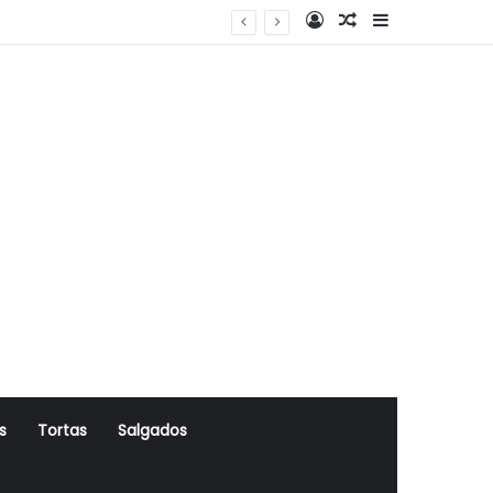
Log In
Artigo Aleatório
Sidebar
s
Tortas
Salgados