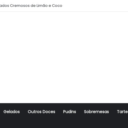
ados Cremosos de Limão e Coco
Gelados
Outros Doces
Pudins
Sobremesas
Tarte
r