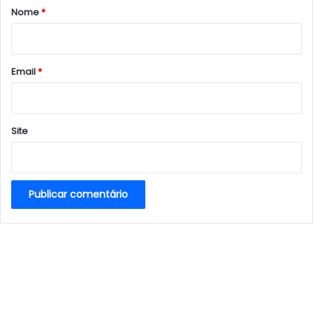
r
Nome
*
i
o
*
Email
*
Site