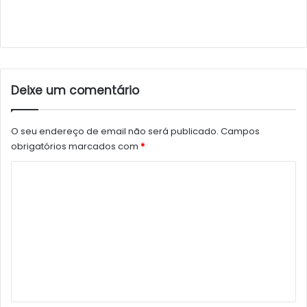
Deixe um comentário
O seu endereço de email não será publicado.
Campos
obrigatórios marcados com
*
C
o
m
e
n
t
á