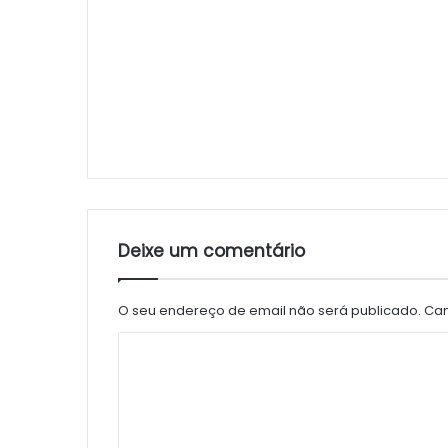
Deixe um comentário
O seu endereço de email não será publicado.
Cam
C
o
m
e