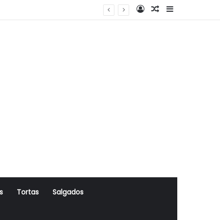
Log In
Artigo Aleatório
Sidebar
s
Tortas
Salgados