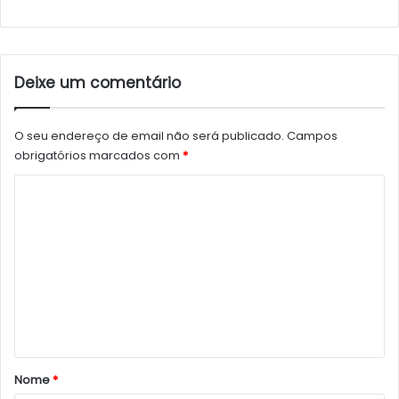
Deixe um comentário
O seu endereço de email não será publicado.
Campos
obrigatórios marcados com
*
C
o
m
e
n
t
á
r
Nome
*