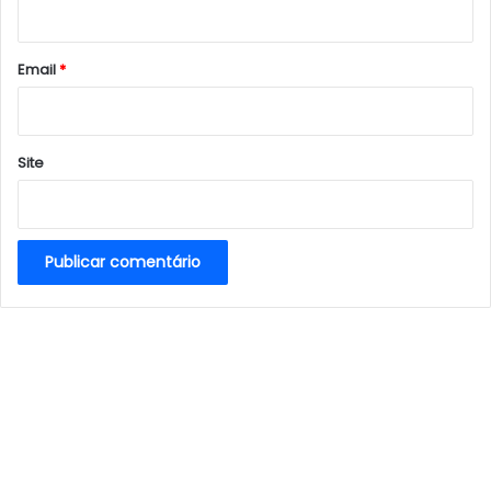
i
o
*
Email
*
Site