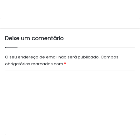
Deixe um comentário
O seu endereço de email não será publicado.
Campos
obrigatórios marcados com
*
C
o
m
e
n
t
á