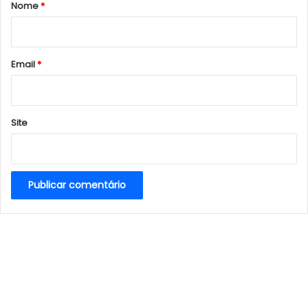
r
Nome
*
i
o
*
Email
*
Site