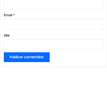
i
o
*
Email
*
Site