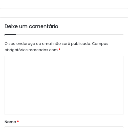
Deixe um comentário
O seu endereço de email não será publicado.
Campos
obrigatórios marcados com
*
C
o
m
e
n
t
á
r
Nome
*