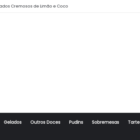
ados Cremosos de Limão e Coco
Gelados
Outros Doces
Pudins
Sobremesas
Tarte
r