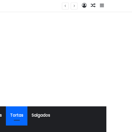
Log In
Artigo Aleatório
Sidebar
s
Tortas
Salgados