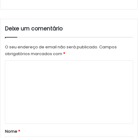
Deixe um comentário
O seu endereço de email não será publicado.
Campos
obrigatórios marcados com
*
C
o
m
e
n
t
á
r
Nome
*