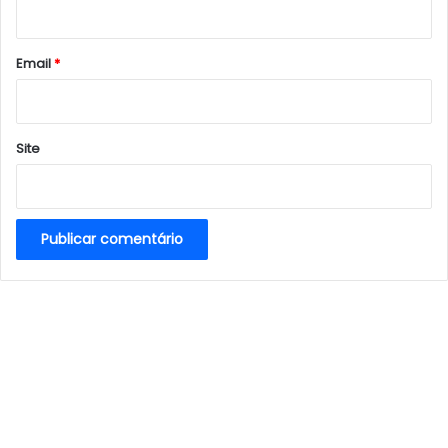
i
o
*
Email
*
Site