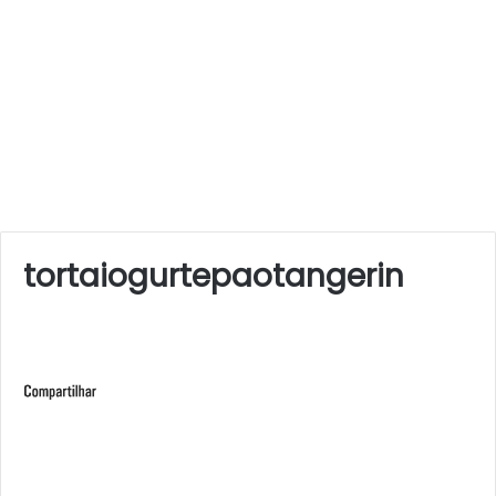
tortaiogurtepaotangerin