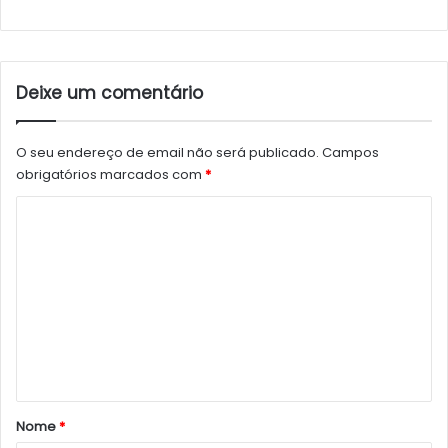
Deixe um comentário
O seu endereço de email não será publicado.
Campos
obrigatórios marcados com
*
C
o
m
e
n
t
á
r
Nome
*