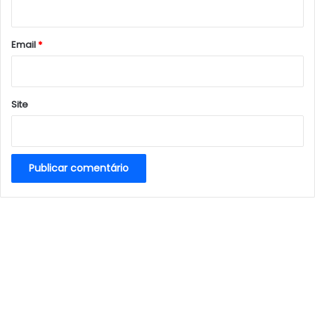
i
o
*
Email
*
Site