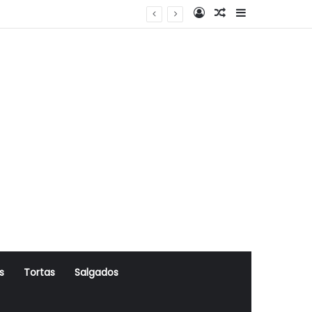
Log In
Artigo Aleatório
Sidebar
s
Tortas
Salgados