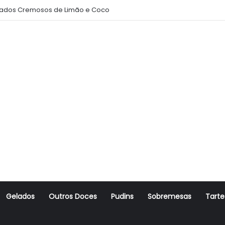
ados Cremosos de Limão e Coco
Gelados
Outros Doces
Pudins
Sobremesas
Tarte
r