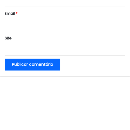
o
*
Email
*
Site