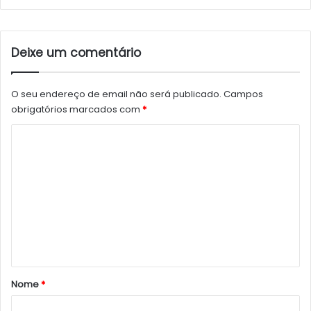
Deixe um comentário
O seu endereço de email não será publicado.
Campos
obrigatórios marcados com
*
C
o
m
e
n
t
á
r
Nome
*
i