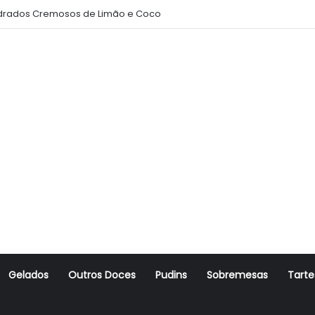
rados Cremosos de Limão e Coco
Gelados
Outros Doces
Pudins
Sobremesas
Tarte
r