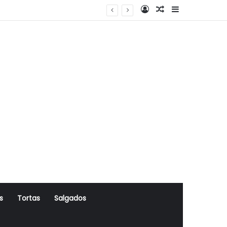
Log In
Artigo Aleatório
Sidebar
s
Tortas
Salgados