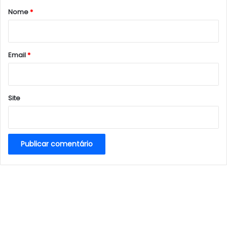
r
Nome
*
i
o
*
Email
*
Site