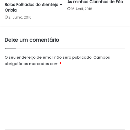
As minhas Clarinhas de Fão
Bolos Folhados do Alentejo –
16 Abril, 2016
Oriola
21 Julho, 2016
Deixe um comentário
O seu endereço de email não será publicado.
Campos
obrigatórios marcados com
*
C
o
m
e
n
t
á