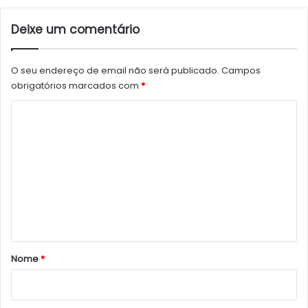
Deixe um comentário
O seu endereço de email não será publicado.
Campos
obrigatórios marcados com
*
C
o
m
e
n
t
á
r
Nome
*
i
o