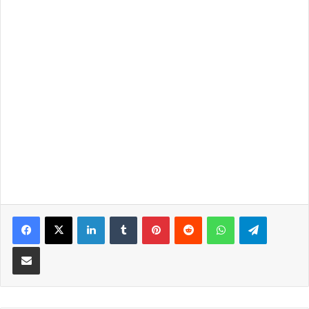
LinkedIn
Tumblr
Pinterest
Reddit
WhatsApp
Telegra
Partilhar Via Email