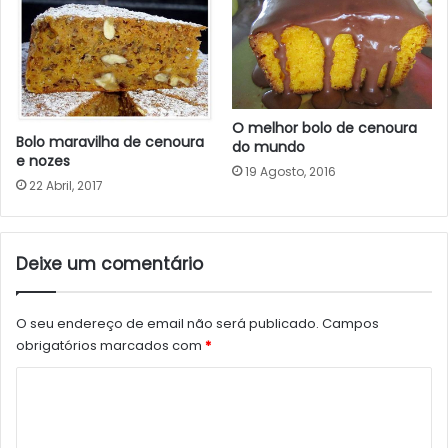
O melhor bolo de cenoura
Bolo maravilha de cenoura
do mundo
e nozes
19 Agosto, 2016
22 Abril, 2017
Deixe um comentário
O seu endereço de email não será publicado.
Campos
obrigatórios marcados com
*
C
o
m