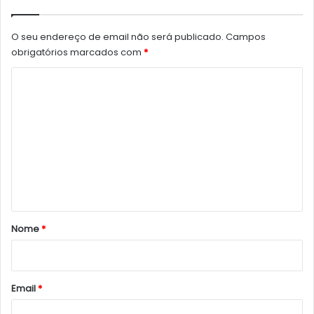
O seu endereço de email não será publicado.
Campos
obrigatórios marcados com
*
C
o
m
e
n
t
á
r
Nome
*
i
o
*
Email
*