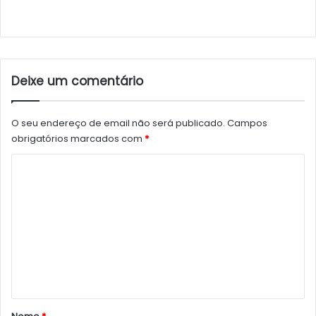
Deixe um comentário
O seu endereço de email não será publicado.
Campos
obrigatórios marcados com
*
C
o
m
e
n
t
á
r