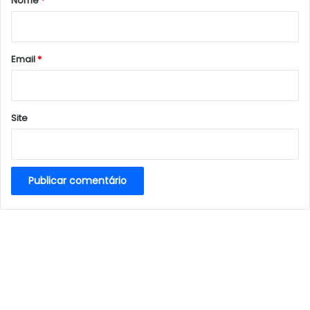
Nome
*
i
o
*
Email
*
Site