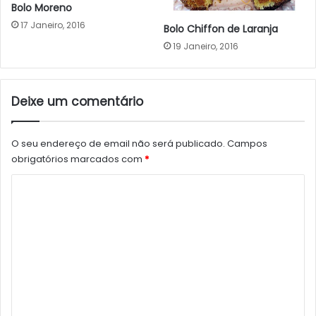
Bolo Moreno
17 Janeiro, 2016
Bolo Chiffon de Laranja
19 Janeiro, 2016
Deixe um comentário
O seu endereço de email não será publicado.
Campos
obrigatórios marcados com
*
C
o
m
e
n
t
á