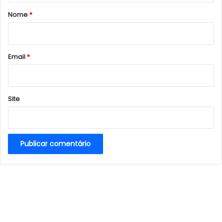
r
Nome
*
i
o
*
Email
*
Site