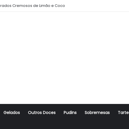
rados Cremosos de Limão e Coco
Gelados
Outros Doces
Pudins
Sobremesas
Tarte
r