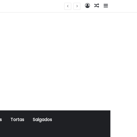
Log In
Artigo Aleatório
Sidebar
s
Tortas
Salgados