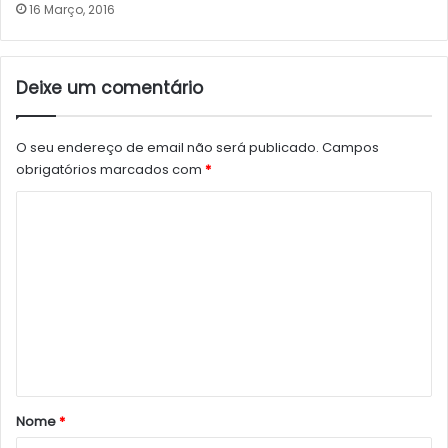
16 Março, 2016
Deixe um comentário
O seu endereço de email não será publicado.
Campos
obrigatórios marcados com
*
C
o
m
e
n
t
á
r
Nome
*
i