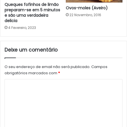
Queques fofinhos de limão
Ovos-moles (Aveiro)
preparam-se em 5 minutos
e são uma verdadeira
22 Novembro, 2016
delicia
4 Fevereiro, 2023
Deixe um comentário
O seu endereço de email não será publicado.
Campos
obrigatórios marcados com
*
C
o
m
e
n
t