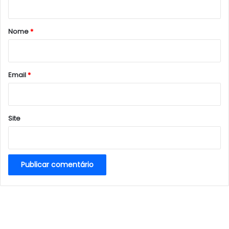
á
r
Nome
*
i
o
*
Email
*
Site