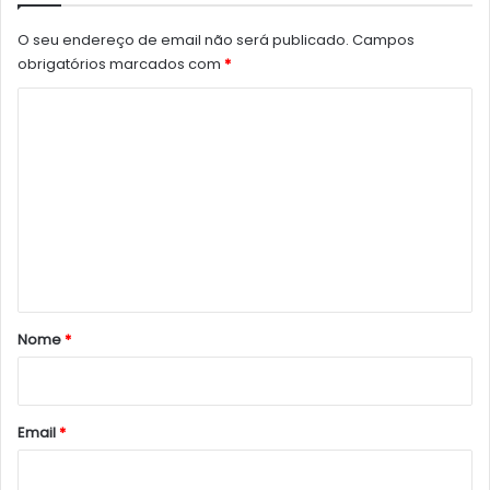
O seu endereço de email não será publicado.
Campos
obrigatórios marcados com
*
C
o
m
e
n
t
á
r
Nome
*
i
o
*
Email
*