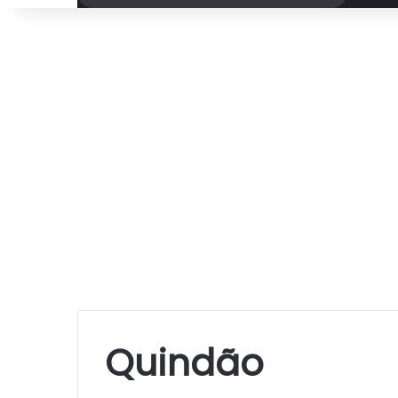
por
Quindão