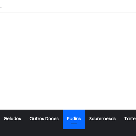
oito Amanteigado
Gelados
Outros Doces
Pudins
Sobremesas
Tarte
r