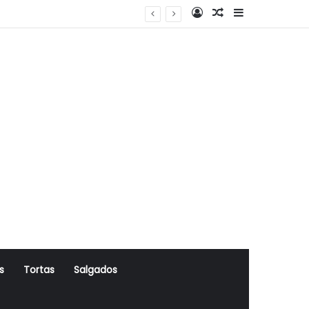
Log In
Artigo Aleatório
Sidebar
s
Tortas
Salgados