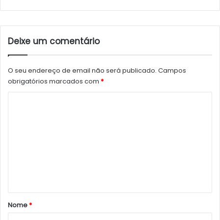
Deixe um comentário
O seu endereço de email não será publicado.
Campos
obrigatórios marcados com
*
C
o
m
e
n
t
á
r
Nome
*
i