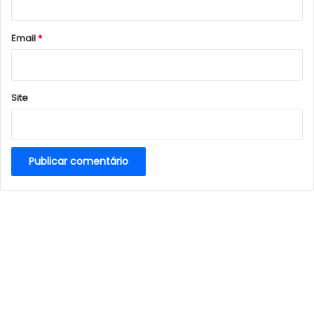
o
*
Email
*
Site