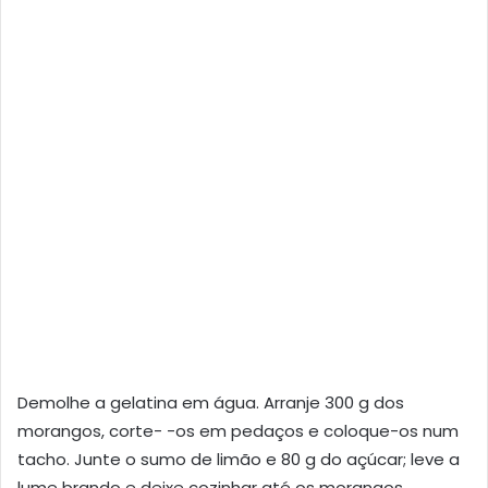
Demolhe a gelatina em água. Arranje 300 g dos
morangos, corte- -os em pedaços e coloque-os num
tacho. Junte o sumo de limão e 80 g do açúcar; leve a
lume brando e deixe cozinhar até os morangos