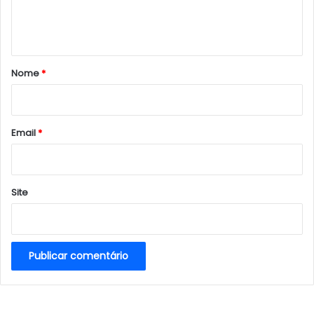
n
t
á
r
Nome
*
i
o
*
Email
*
Site