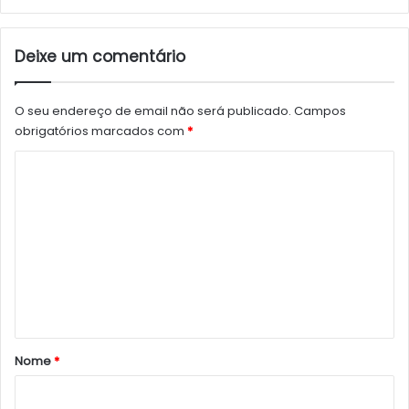
Deixe um comentário
O seu endereço de email não será publicado.
Campos
obrigatórios marcados com
*
C
o
m
e
n
t
á
r
Nome
*
i