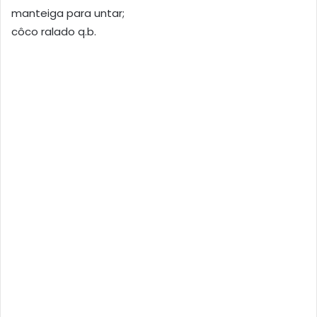
manteiga para untar;
côco ralado q.b.